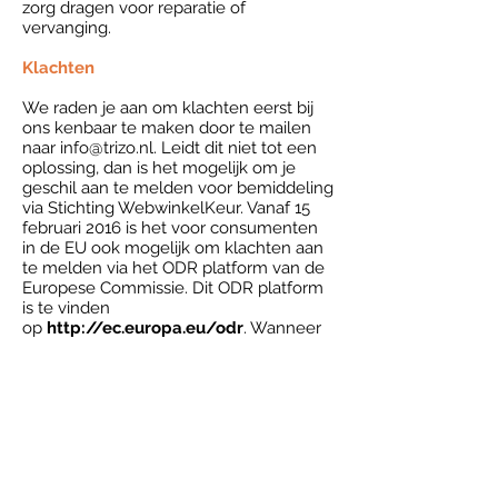
zorg dragen voor reparatie of
vervanging.
Klachten
We raden je aan om klachten eerst bij
ons kenbaar te maken door te mailen
naar
info@trizo.nl
. Leidt dit niet tot een
oplossing, dan is het mogelijk om je
geschil aan te melden voor bemiddeling
via Stichting WebwinkelKeur. Vanaf 15
februari 2016 is het voor consumenten
in de EU ook mogelijk om klachten aan
te melden via het ODR platform van de
Europese Commissie. Dit ODR platform
is te vinden
op
http://ec.europa.eu/odr
. Wanneer
je klacht nog niet elders in behandeling
is dan staat het je vrij om je klacht te
deponeren via het platform van de
Europese Unie.
Voorwaarden